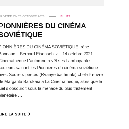
UPDATED ON
20 OCTOBRE 2020
FILMS
PIONNIÈRES DU CINÉMA
SOVIÉTIQUE
PIONNIÈRES DU CINÉMA SOVIÉTIQUE Irène
Bonnaud – Bernard Eisenschitz – 14 octobre 2021 –
Cinémathèque L’automne revêt ses flamboyantes
couleurs saluant les Pionnières du cinéma soviétique
avec Souliers percés (Rvanye bachmaki) chef-d’œuvre
de Margarita Barskaïa à La Cinémathèque, alors que le
ciel s’obscurcit sous la menace du plus tristement
planétaire …
LIRE LA SUITE