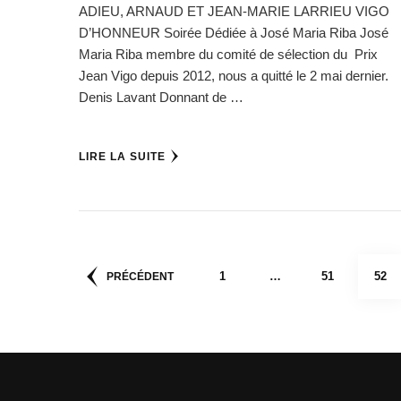
ADIEU, ARNAUD ET JEAN-MARIE LARRIEU VIGO
D’HONNEUR Soirée Dédiée à José Maria Riba José
Maria Riba membre du comité de sélection du Prix
Jean Vigo depuis 2012, nous a quitté le 2 mai dernier.
Denis Lavant Donnant de …
LIRE LA SUITE
Pagination
PAGE
PAGE
PAG
1
…
51
52
PRÉCÉDENT
des
publications