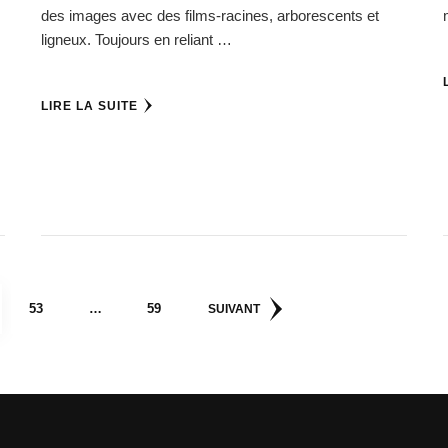
des images avec des films-racines, arborescents et
ligneux. Toujours en reliant …
LIRE LA SUITE
E
PAGE
PAGE
53
…
59
SUIVANT