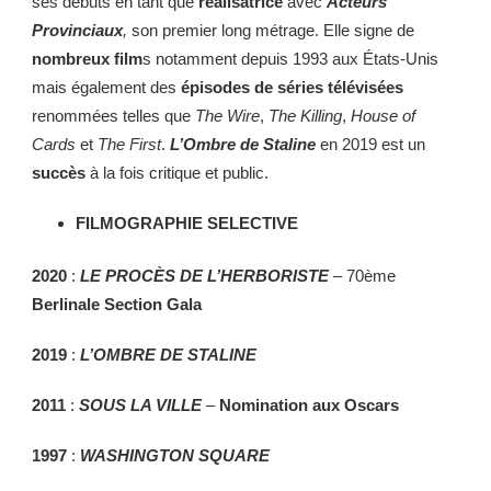
ses débuts en tant que
réalisatrice
avec
Acteurs
Provinciaux
,
son premier long métrage.
Elle signe de
nombreux film
s notamment depuis 1993 aux États-Unis
mais également des
épisodes de séries télévisées
renommées telles que
The Wire
,
The Killing
,
House of
Cards
et
The First
.
L’Ombre de Staline
en 2019 est un
succès
à la fois critique et public.
FILMOGRAPHIE SELECTIVE
2020
:
LE PROCÈS DE L’HERBORISTE
– 70ème
Berlinale Section Gala
2019
:
L’OMBRE DE STALINE
2011
:
SOUS LA VILLE
–
Nomination aux Oscars
1997
:
WASHINGTON SQUARE