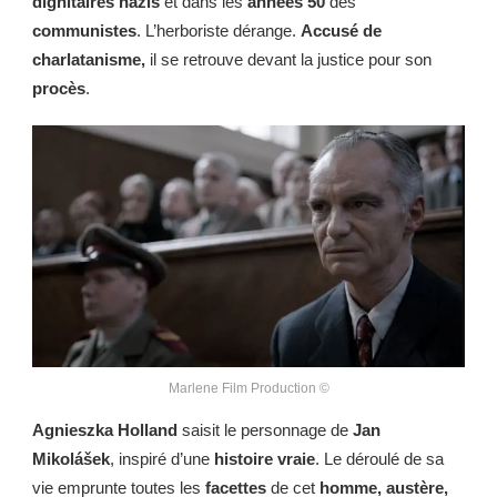
dignitaires nazis
et dans les
années 50
des
communistes
. L’herboriste dérange.
Accusé de
charlatanisme,
il se retrouve devant la justice pour son
procès
.
Marlene Film Production ©
Agnieszka Holland
saisit le personnage de
Jan
Mikolášek
, inspiré d’une
histoire vraie
. Le déroulé de sa
vie emprunte toutes les
facettes
de cet
homme, austère,