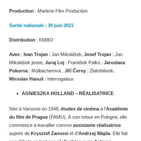
Production
: Marlene Film Production
Sortie nationale : 30 juin 2021
Distribution
: KMBO
Avec
:
Ivan Trojan
: Jan Mikolášek,
Josef Trojan
: Jan
Mikolášek jeune,
Juraj Loj
: František Palko ,
Jaroslava
Pokorna
: Mülbacherová ,
Jiří Černy
: Zlatohlávek,
Miroslav Hanuš
: Interrogateur.
AGNIESZKA HOLLAND – RÉALISATRICE
Née à Varsovie en 1948,
études de cinéma
à l’
Académie
du film de Prague
(FAMU). À son retour en Pologne, elle
commence à travailler comme
assistante réalisatrice
auprès de
Krysztof Zanussi
et d
’Andrzej Wajda
. Elle fait