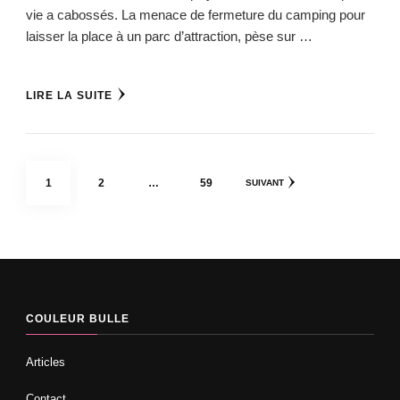
vie a cabossés. La menace de fermeture du camping pour
laisser la place à un parc d’attraction, pèse sur …
LIRE LA SUITE
Pagination
PAGE
PAGE
PAGE
1
2
…
59
SUIVANT
des
publications
COULEUR BULLE
Articles
Contact