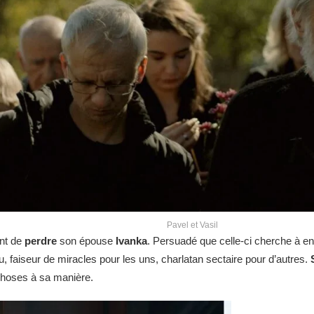
Pavel et Vasil
nt de
perdre
son épouse
Ivanka
. Persuadé que celle-ci cherche à en
, faiseur de miracles pour les uns, charlatan sectaire pour d’autres.
S
 choses à sa manière.