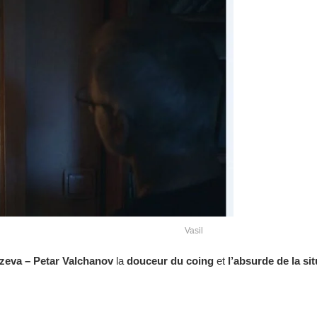
Vasil
ozeva – Petar Valchanov
la
douceur du coing
et
l’absurde de la si