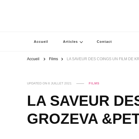
Accueil
Articles
Contact
Accueil
Films
LA SAVEUR DES COINGS UN FILM DE K
UPDATED ON
6 JUILLET 2021
FILMS
LA SAVEUR DES
GROZEVA &PE