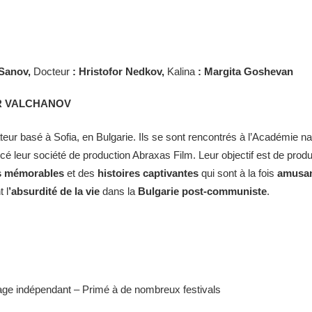
 Sanov,
Docteur
: Hristofor Nedkov,
Kalina
: Margita Goshevan
AR VALCHANOV
eur basé à Sofia, en Bulgarie. Ils se sont rencontrés à l’Académie na
ncé leur société de production Abraxas Film. Leur objectif est de prod
 mémorables
et des
histoires captivantes
qui sont à la fois
amusa
 l
’absurdité de la vie
dans la
Bulgarie post-communiste
.
age indépendant – Primé à de nombreux festivals