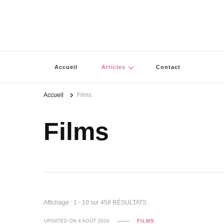
Accueil
Articles
Contact
Accueil
Films
Films
Affichage : 1 - 10 sur 458 RÉSULTATS
UPDATED ON
4 AOÛT 2026
FILMS