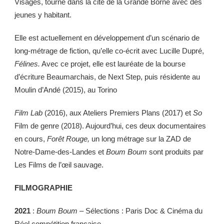
Visages, tourné dans la cité de la Grande Borne avec des
jeunes y habitant.
Elle est actuellement en développement d’un scénario de
long-métrage de fiction, qu’elle co-écrit avec Lucille Dupré,
Félines.
Avec ce projet, elle est lauréate de la bourse
d’écriture Beaumarchais, de Next Step, puis résidente au
Moulin d’Andé (2015), au Torino
Film Lab
(2016), aux Ateliers Premiers Plans (2017) et
So
Film de genre (2018). Aujourd’hui, ces deux documentaires
en cours,
Forêt Rouge,
un long métrage sur la ZAD de
Notre-Dame-des-Landes et
Boum Boum
sont produits par
Les Films de l’œil sauvage.
FILMOGRAPHIE
2021
:
Boum Boum –
Sélections : Paris Doc & Cinéma du
Réel compétition française