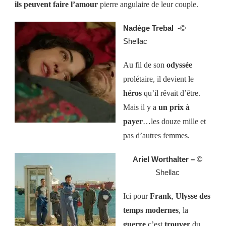
ils peuvent faire l’amour
pierre angulaire de leur couple.
Nadège Trebal
-©
Shellac
Au fil de son
odyssée
prolétaire, il devient le
héros
qu’il rêvait d’être.
Mais il y a
un prix à
payer
…les douze mille et
pas d’autres femmes.
Ariel Worthalter –
©
Shellac
Ici pour
Frank
,
Ulysse des
temps modernes
, la
guerre
c’est
trouver
du