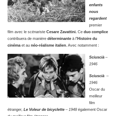
enfants
nous
regardent
premier
film avec le scénariste
Cesare Zavattini.
Ce
duo
complice
contribuera de manière
déterminante
à l
’Histoire du
cinéma
et au
néo-réalisme italien
. Avec notamment :
Sciuscià
–
1946
Sciuscià
–
1946
Oscar du
meilleur
film
étranger
,
Le Voleur de bicyclette
–
1948
également Oscar