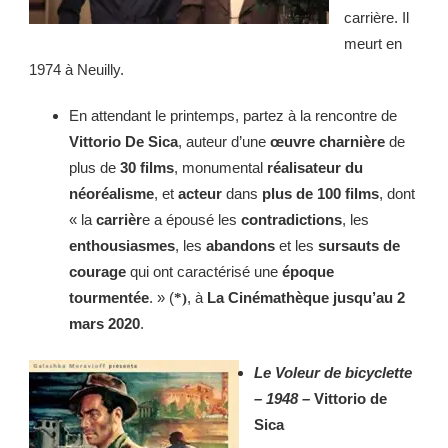
carrière. Il
meurt en
1974 à Neuilly.
En attendant le printemps, partez à la rencontre de
Vittorio De Sica
, auteur d’une
œuvre charnière
de
plus de
30 films
, monumental
réalisateur du
néoréalisme
, et
acteur
dans
plus de 100 films
, dont
« la
carrièr
e a épousé les
contradictions
, les
enthousiasmes
, les
abandons
et les
sursauts de
courage
qui ont caractérisé une
époque
tourmentée
. » (
, à
La Cinémathèque jusqu’au 2
*
)
mars 2020
.
Le Voleur de bicyclette
–
1948 –
Vittorio de
Sica