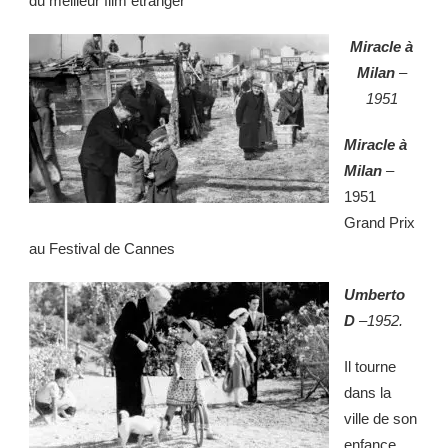
du meilleur film étranger
Miracle à
Milan
–
1951
Miracle à
Milan
–
1951
Grand Prix
au Festival de Cannes
Umberto
D
–
1952.
Il tourne
dans la
ville de son
enfance