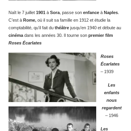
Naît le 7 juillet
1901
à
Sora
, passe son
enfance
à
Naples
.
C’est à
Rome,
où il suit sa famille en 1912 et étudie la
comptabilité, qu’il fait du
théâtre
jusqu’en 1940 et débute au
cinéma
dans les années 30. Il tourne son
premier film
Roses Écarlates
Roses
Écarlates
– 1939
Les
enfants
nous
regardent
– 1946
Les