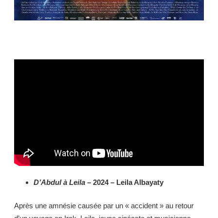
D’Abdul à Leila
– 2024 – Leila Albayaty
Après une amnésie causée par un « accident » au retour