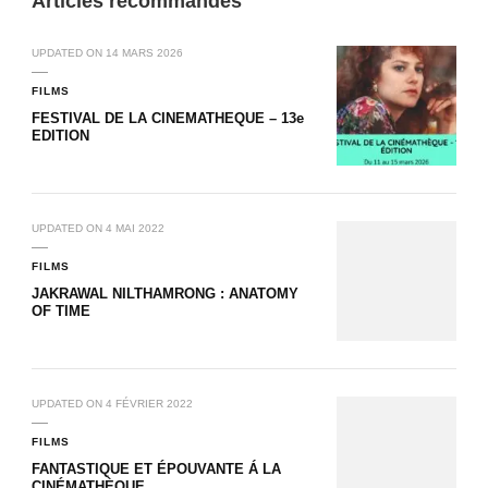
Articles recommandés
UPDATED ON
14 MARS 2026
FILMS
FESTIVAL DE LA CINEMATHEQUE – 13e
EDITION
UPDATED ON
4 MAI 2022
FILMS
JAKRAWAL NILTHAMRONG : ANATOMY
OF TIME
UPDATED ON
4 FÉVRIER 2022
FILMS
FANTASTIQUE ET ÉPOUVANTE Á LA
CINÉMATHÈQUE