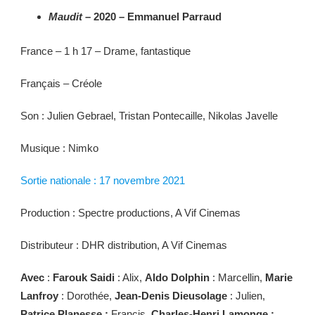
Maudit
– 2020 – Emmanuel Parraud
France – 1 h 17 – Drame, fantastique
Français – Créole
Son : Julien Gebrael, Tristan Pontecaille, Nikolas Javelle
Musique : Nimko
Sortie nationale : 17 novembre 2021
Production : Spectre productions, A Vif Cinemas
Distributeur : DHR distribution, A Vif Cinemas
Avec
:
Farouk Saidi
: Alix,
Aldo Dolphin
: Marcellin,
Marie
Lanfroy
: Dorothée,
Jean-Denis Dieusolage
: Julien,
Patrice Planesse :
Francis
, Charles-Henri Lamonge :