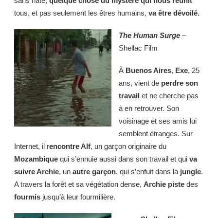
sans hâte,
quelque chose du mystère qui nous réunit
tous, et pas seulement les êtres humains,
va être dévoilé.
The Human Surge
–
Shellac Film
À
Buenos Aires
,
Exe
, 25
ans, vient de
perdre son
travail
et ne cherche pas
à en retrouver. Son
voisinage et ses amis lui
semblent étranges. Sur
Internet, il r
encontre Alf
, un garçon originaire du
Mozambique
qui s’ennuie aussi dans son travail et qui
va
suivre Archie
, un
autre garçon
, qui s’enfuit dans la
jungle
.
A travers la forêt et sa végétation dense,
Archie piste
des
fourmis
jusqu’à leur fourmilière.