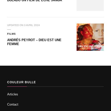
BULADÓ UN FILM DE ECHÉ JANGA
UPDATED ON
3 AVRIL 2024
FILMS
ANDRÉS PEYROT – DIEU EST UNE
FEMME
COULEUR BULLE
Articles
Contact