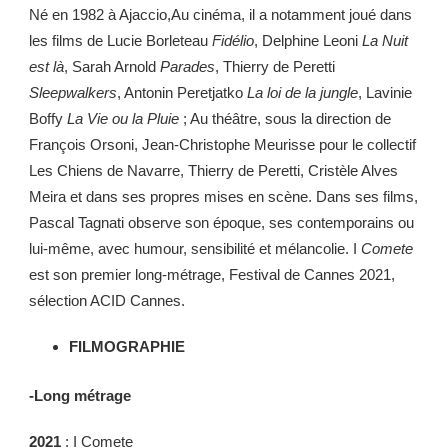
Né en 1982 à Ajaccio,Au cinéma, il a notamment joué dans
les films de Lucie Borleteau
Fidélio
, Delphine Leoni
La Nuit
est là
, Sarah Arnold
Parades
, Thierry de Peretti
Sleepwalkers
, Antonin Peretjatko
La loi de la jungle
, Lavinie
Boffy
La Vie ou la Pluie
; Au théâtre, sous la direction de
François Orsoni, Jean-Christophe Meurisse pour le collectif
Les Chiens de Navarre, Thierry de Peretti, Cristèle Alves
Meira et dans ses propres mises en scène. Dans ses films,
Pascal Tagnati observe son époque, ses contemporains ou
lui-même, avec humour, sensibilité et mélancolie. I
Comete
est son premier long-métrage, Festival de Cannes 2021,
sélection ACID Cannes.
FILMOGRAPHIE
-Long métrage
2021
: I Comete