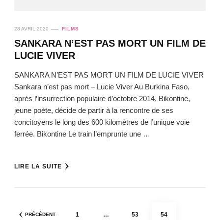
28 AVRIL 2020
FILMS
SANKARA N’EST PAS MORT UN FILM DE
LUCIE VIVER
SANKARA N’EST PAS MORT UN FILM DE LUCIE VIVER
Sankara n’est pas mort – Lucie Viver Au Burkina Faso,
après l’insurrection populaire d’octobre 2014, Bikontine,
jeune poète, décide de partir à la rencontre de ses
concitoyens le long des 600 kilomètres de l’unique voie
ferrée. Bikontine Le train l’emprunte une …
LIRE LA SUITE
Pagination
PAGE
PAGE
PAGE
1
…
53
54
PRÉCÉDENT