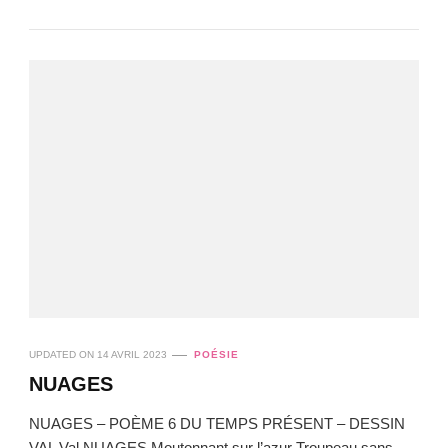
UPDATED ON
14 AVRIL 2023
POÉSIE
NUAGES
NUAGES – POÈME 6 DU TEMPS PRÉSENT – DESSIN
VAL Val NUAGES Moutonnant sur l’azur Troupeau sans