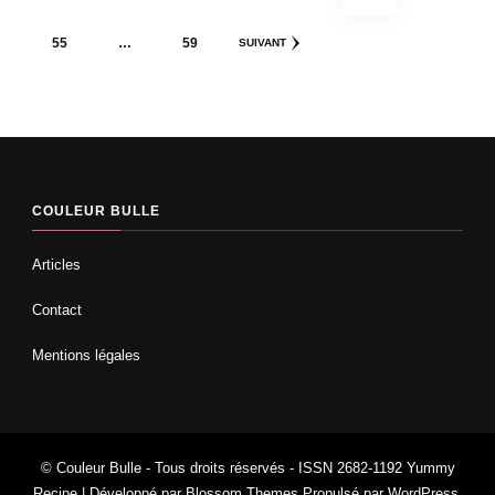
des
publications
PAGE
PAGE
55
…
59
SUIVANT
COULEUR BULLE
Articles
Contact
Mentions légales
© Couleur Bulle - Tous droits réservés - ISSN 2682-1192
Yummy
Recipe | Développé par
Blossom Themes
.Propulsé par
WordPress
.