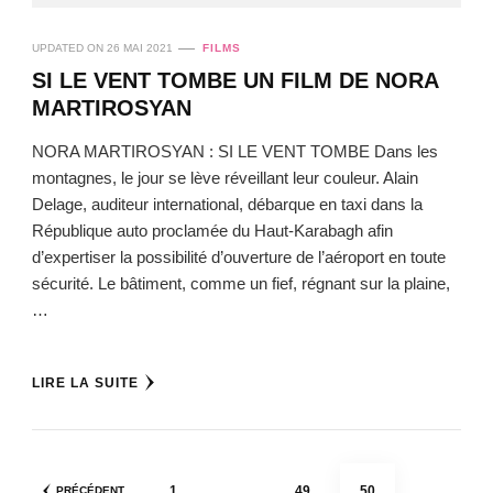
UPDATED ON
26 MAI 2021
FILMS
SI LE VENT TOMBE UN FILM DE NORA
MARTIROSYAN
NORA MARTIROSYAN : SI LE VENT TOMBE Dans les
montagnes, le jour se lève réveillant leur couleur. Alain
Delage, auditeur international, débarque en taxi dans la
République auto proclamée du Haut-Karabagh afin
d’expertiser la possibilité d’ouverture de l’aéroport en toute
sécurité. Le bâtiment, comme un fief, régnant sur la plaine,
…
LIRE LA SUITE
Pagination
PAGE
PAGE
PAGE
1
…
49
50
PRÉCÉDENT