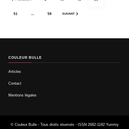
des
publications
PAGE
PAGE
51
…
59
SUIVANT
COULEUR BULLE
Articles
Contact
Mentions légales
© Couleur Bulle - Tous droits réservés - ISSN 2682-1192
Yummy