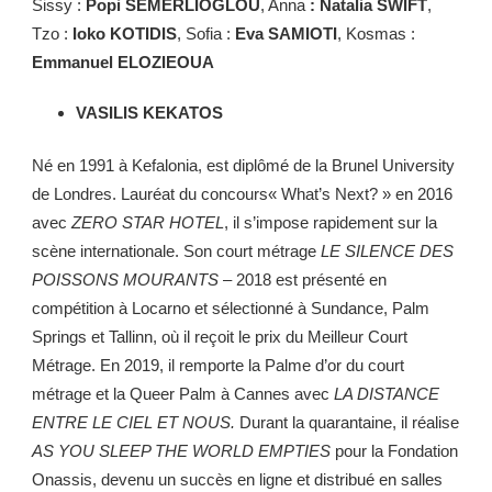
Sissy :
Popi SEMERLIOGLOU
, Anna
: Natalia SWIFT
,
Tzo :
Ioko KOTIDIS
, Sofia :
Eva SAMIOTI
, Kosmas :
Emmanuel ELOZIEOUA
VASILIS KEKATOS
Né en 1991 à Kefalonia, est diplômé de la Brunel University
de Londres. Lauréat du concours« What’s Next? » en 2016
avec
ZERO STAR HOTEL
, il s’impose rapidement sur la
scène internationale. Son court métrage
LE SILENCE DES
POISSONS MOURANTS
– 2018 est présenté en
compétition à Locarno et sélectionné à Sundance, Palm
Springs et Tallinn, où il reçoit le prix du Meilleur Court
Métrage. En 2019, il remporte la Palme d’or du court
métrage et la Queer Palm à Cannes avec
LA DISTANCE
ENTRE LE CIEL ET NOUS.
Durant la quarantaine, il réalise
AS YOU SLEEP THE WORLD EMPTIES
pour la Fondation
Onassis, devenu un succès en ligne et distribué en salles