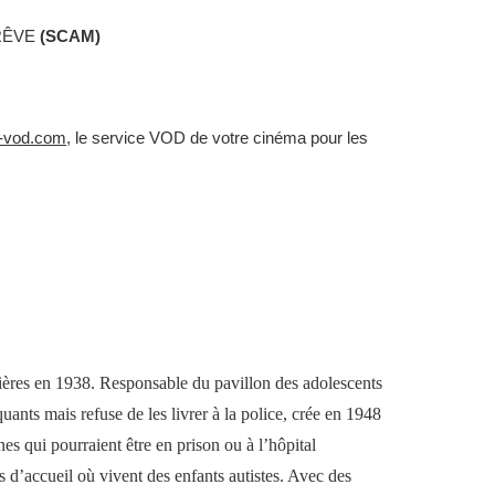
 RÊVE
(SCAM
)
e-vod.com
, le service VOD de votre cinéma pour les
tières en 1938.
R
esponsable du pavillon des adolescents
uants mais refuse de les livrer à la police,
crée en 1948
nes
qui pourraient être en
prison ou
à
l’hôpital
s d’accueil o
ù
vivent des enfants autistes.
A
vec des