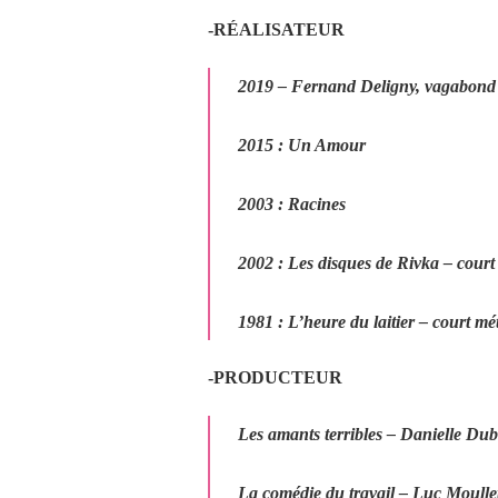
-RÉALISATEUR
2019
–
Fernand Deligny, vagabond 
2015 :
Un Amour
2003
:
Racines
2002 :
Les disques de Rivka
–
court
1981
:
L’heure du laitier
– court mé
-PRODUCTEUR
Les amants terribles
– Danielle Du
La comédie du travail
– Luc Moulle