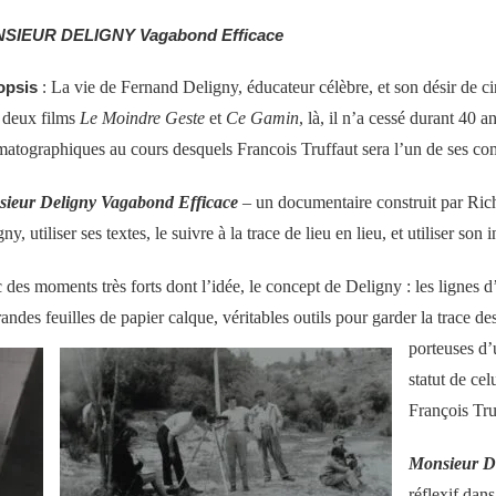
SIEUR DELIGNY Vagabond Efficace
opsis
:
La vie de Fernand Deligny, éducateur célèbre, et son désir de cin
 deux films
Le Moindre Geste
et
Ce Gamin
, là, il n’a cessé durant 40 
matographiques au cours desquels Francois Truffaut sera l’un de ses c
ieur Deligny Vagabond Efficace
–
un documentaire construit
par
Rich
ny, utiliser ses textes, le suivre à la trace de lieu en lieu, et utiliser s
 des moments très forts dont l’
idée,
le concept
de Deligny : les lignes d’
andes feuilles de papier calque, véritables outils
pour
garder la trace de
porteuses d’
statut de cel
François Truf
Monsieur D
réflexif
dans 