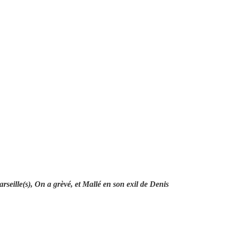
rseille(s)
,
On a grèvé
, et
Mallé en son exil
de Denis