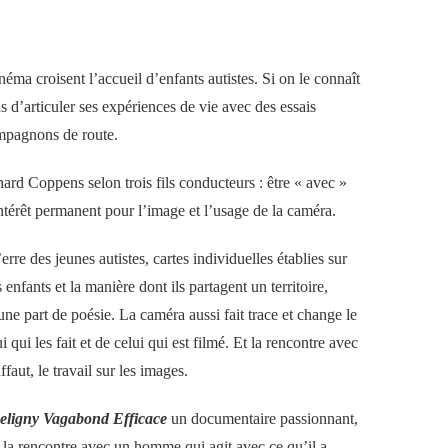
éma croisent l’accueil d’enfants autistes. Si on le connaît
ans d’articuler ses expériences de vie avec des essais
ompagnons de route.
ard Coppens selon trois fils conducteurs : être « avec »
on intérêt permanent pour l’image et l’usage de la caméra.
erre des jeunes autistes, cartes
individuelles
établies sur
s enfants et
la manière dont ils partagent un territoire,
une part de poésie. La caméra aussi fait trace et change le
ui qui les fait et de celui qui est filmé.
Et l
a rencontre avec
faut, le travail sur les images.
eligny Vagabond Efficace
un
documentaire passionnant,
la rencontre avec un homme qui agit avec ce qu’il a,