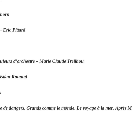
Thorn
– Eric Pittard
uleurs d’orchestre
– Marie Claude Treilhou
istian Rouaud
n
ne de dangers
,
Grands comme le monde
,
Le voyage à la mer
,
Après Ma