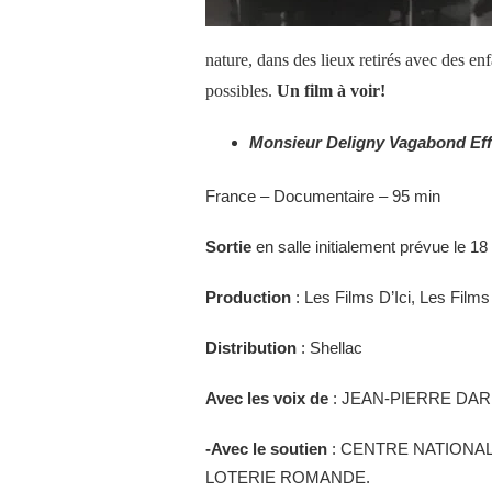
nature
, dans des lieux retirés
avec des enfa
possibles.
Un film à voir!
Monsieur Deligny Vagabond Eff
France – Documentaire – 95 min
Sortie
en salle initialement prévue le 1
Production
: Les Films D’Ici, Les Films
Distribution
: Shellac
A
vec le
s voix de
: JEAN-PIERRE DAR
-A
vec le soutien
: CENTRE NATIONAL
LOTERIE ROMANDE.