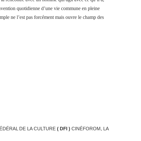
invention quotidienne d’une vie commune
en pleine
imple ne l’est
pas forcément mais ouvre le champ de
s
FÉDÉRAL DE LA CULTURE
( DFI )
CINÉFOROM, LA