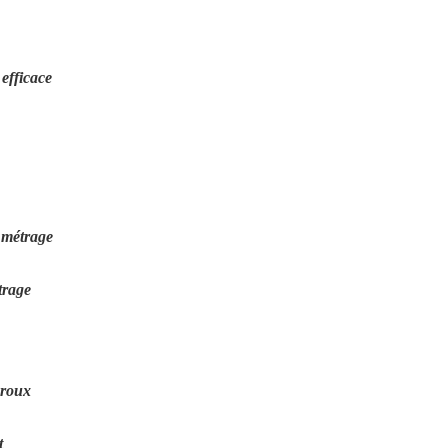
efficace
 métrage
trage
broux
t