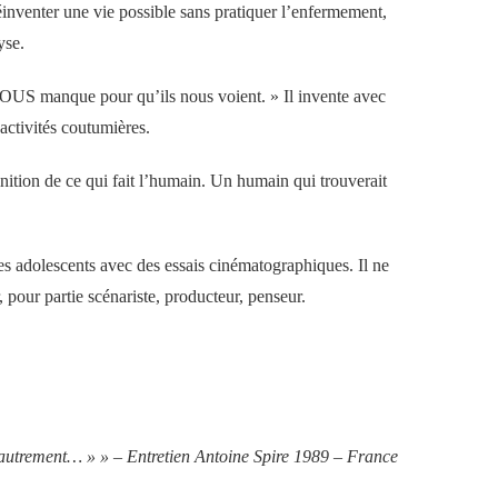
réinventer une vie possible sans pratiquer l’enfermement,
yse.
OUS manque pour qu’ils nous voient. »
Il
invente avec
’activités coutumières.
inition de ce qui fait l’humain. Un humain qui trouverait
 les adolescents avec des essais cinématographiques.
Il ne
 pour partie scénariste, producteur, penseur.
un autrement… » » –
Entretien Antoine Spire 1989 – France