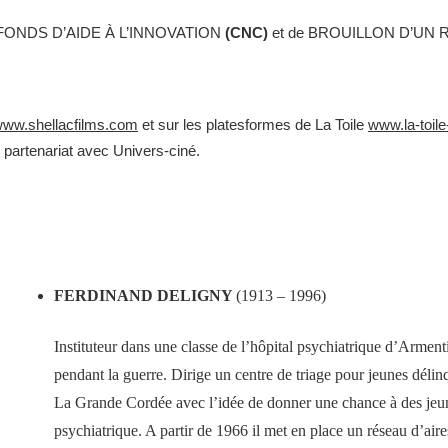
FONDS D’AIDE À L’INNOVATION
(CNC)
et de BROUILLON D’UN
ww.shellacfilms.com
et sur les platesformes de La Toile
www.la-toil
partenariat avec Univers-ciné.
FERDINAND DELIGNY
(1913 – 1996)
Instituteur dans une classe de l’hôpital psychiatrique d’Armen
pendant la guerre.
D
irige un centre de triage pour jeunes délinq
La Grande Cordée
avec l’idée de donner une chance
à des
jeu
psychiatrique.
A partir de
1966 il met en place un réseau d’aire