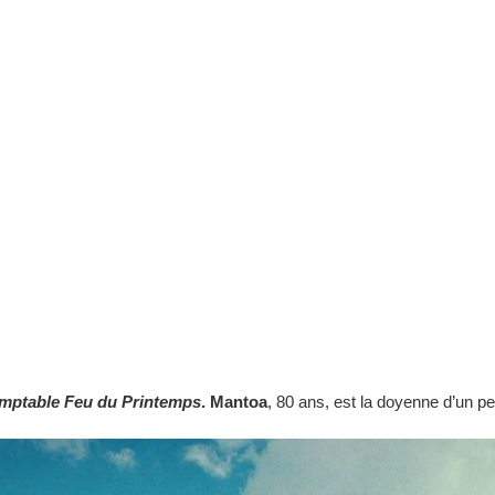
omptable Feu du Printemp
s
.
Mantoa
, 80 ans, est la doyenne d’un pet