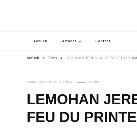
Accueil
Articles
Contact
Accueil
Films
LEMOHAN JEREMIAH MOSESE L’INDOM
UPDATED ON
28 JUILLET 2021
FILMS
LEMOHAN JERE
FEU DU PRINT