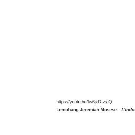
https://youtu.be/fw6jxD-zxiQ
Lemohang Jeremiah Mosese
–
L’Ind