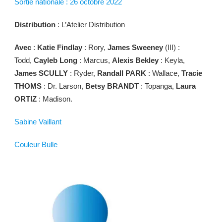
Sortie nationale : 26 octobre 2022
Distribution
: L’Atelier Distribution
Avec
:
Katie Findlay
: Rory,
James Sweeney
(III) :
Todd,
Cayleb Long
: Marcus,
Alexis Bekley
: Keyla,
James SCULLY
: Ryder,
Randall PARK
: Wallace,
Tracie
THOMS
: Dr. Larson,
Betsy
BRANDT
: Topanga,
Laura
ORTIZ
: Madison.
Sabine Vaillant
Couleur Bulle