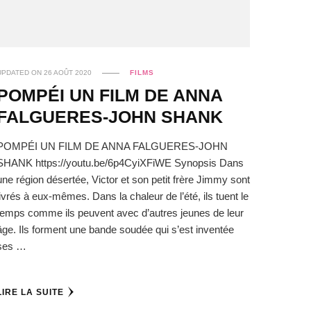
UPDATED ON
26 AOÛT 2020
FILMS
POMPÉI UN FILM DE ANNA
FALGUERES-JOHN SHANK
POMPÉI UN FILM DE ANNA FALGUERES-JOHN
SHANK https://youtu.be/6p4CyiXFiWE Synopsis Dans
une région désertée, Victor et son petit frère Jimmy sont
livrés à eux-mêmes. Dans la chaleur de l’été, ils tuent le
temps comme ils peuvent avec d’autres jeunes de leur
âge. Ils forment une bande soudée qui s’est inventée
ses …
LIRE LA SUITE