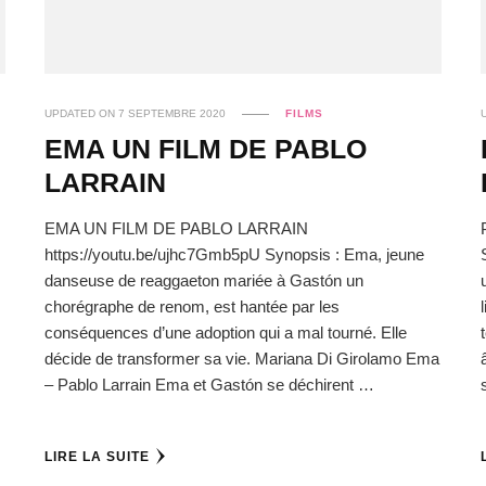
UPDATED ON
7 SEPTEMBRE 2020
FILMS
EMA UN FILM DE PABLO
LARRAIN
EMA UN FILM DE PABLO LARRAIN
https://youtu.be/ujhc7Gmb5pU Synopsis : Ema, jeune
danseuse de reaggaeton mariée à Gastón un
chorégraphe de renom, est hantée par les
conséquences d’une adoption qui a mal tourné. Elle
décide de transformer sa vie. Mariana Di Girolamo Ema
– Pablo Larrain Ema et Gastón se déchirent …
LIRE LA SUITE