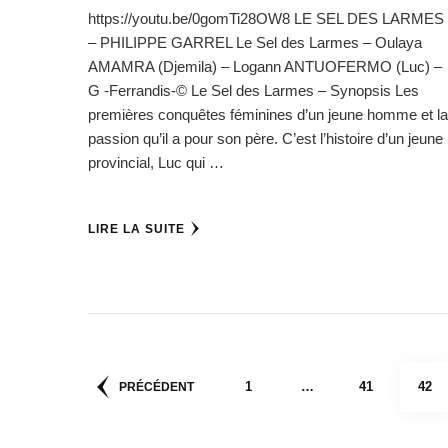
https://youtu.be/0gomTi28OW8 LE SEL DES LARMES
– PHILIPPE GARREL Le Sel des Larmes – Oulaya
AMAMRA (Djemila) – Logann ANTUOFERMO (Luc) –
G -Ferrandis-© Le Sel des Larmes – Synopsis Les
premières conquêtes féminines d’un jeune homme et la
passion qu’il a pour son père. C’est l’histoire d’un jeune
provincial, Luc qui …
LIRE LA SUITE
Pagination
PAGE
PAGE
PAG
1
…
41
42
PRÉCÉDENT
des