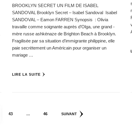
BROOKLYN SECRET UN FILM DE ISABEL
SANDOVAL Brooklyn Secret – Isabel Sandoval Isabel
SANDOVAL – Eamon FARREN Synopsis : Olivia
travaille comme soignante auprès d’Olga, une grand -
mère russe ashkénaze de Brighton Beach à Brooklyn.
Fragilisée par sa situation d’immigrante philippine, elle
paie secrètement un Américain pour organiser un
mariage …
LIRE LA SUITE
E
PAGE
PAGE
43
…
46
SUIVANT