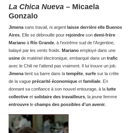
La Chica Nueva
– Micaela
Gonzalo
Jimena
sans travail, ni argent
laisse derrière elle Buenos
Aires
. Elle se débrouille pour
rejoindre
son
demi-frère
Mariano
à
Río Grande
, à l’extrême sud de l’Argentine,
balayé par les vents froids.
Mariano
employé dans une
usine
de matériel électronique, embarqué dans un
trafic
avec le Chili ne l’attend pas vraiment. Il lui trouve un job.
Jimena
tient sa barre dans la
tempête
,
surfe
sur la crête
de la vague
précarité économique
et
familiale
. En
donnant sa confiance à son nouvel entourage, à la
lutte
collective
et
solidaire des travailleurs
, la jeune femme
entrouvre
le
champs des possibles d’un avenir.