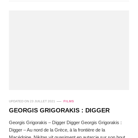
UPDATED ON
23 JUILLET 2021
FILMS
GEORGIS GRIGORAKIS : DIGGER
Georgis Grigorakis – Digger Digger Georgis Grigorakis :
Digger – Au nord de la Grèce, à la frontière de la
Macédoine, Nikitas vit quasiment en autarcie sur son bout