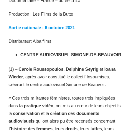
Documentaire – France – durée 1h10
Production : Les Films de la Butte
Sortie nationale : 6 octobre 2021
Distributeur: Alba films
CENTRE AUDIOVISUEL SIMONE-DE-BEAUVOIR
(1) –
Carole Roussopoulos, Delphine Seyrig
et
Ioana
Wieder
, après avoir constitué le collectif Insoumises,
créeront le centre audiovisuel Simone de Beauvoir.
« Ces trois militantes féministes, toutes trois impliquées
dans
la pratique vidéo,
ont mis au cœur de leurs objectifs
la
conservation
et la
création
des
documents
audiovisuels
qui ont alors pu être recensés concernant
l’histoire des femmes,
leurs
droits,
leurs
luttes,
leurs