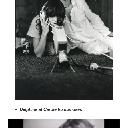
D
elphine
et Carol
e Insoumuses