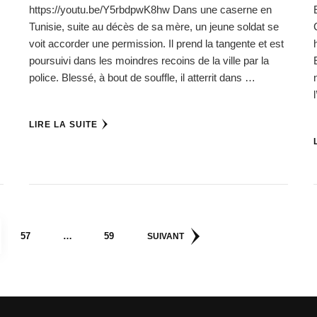
https://youtu.be/Y5rbdpwK8hw Dans une caserne en
Tunisie, suite au décès de sa mère, un jeune soldat se
voit accorder une permission. Il prend la tangente et est
poursuivi dans les moindres recoins de la ville par la
police. Blessé, à bout de souffle, il atterrit dans …
LIRE LA SUITE
E
PAGE
PAGE
57
…
59
SUIVANT