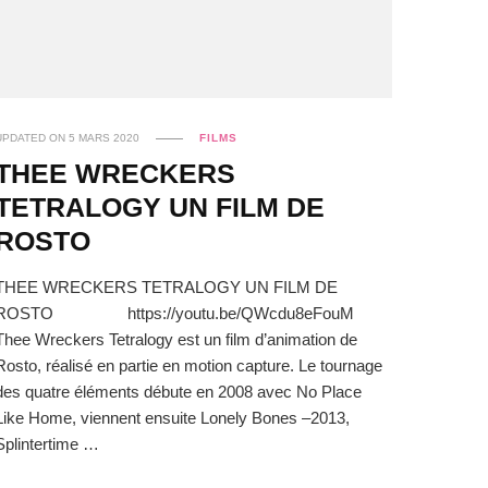
UPDATED ON
5 MARS 2020
FILMS
THEE WRECKERS
TETRALOGY UN FILM DE
ROSTO
THEE WRECKERS TETRALOGY UN FILM DE
ROSTO https://youtu.be/QWcdu8eFouM
Thee Wreckers Tetralogy est un film d’animation de
Rosto, réalisé en partie en motion capture. Le tournage
des quatre éléments débute en 2008 avec No Place
Like Home, viennent ensuite Lonely Bones –2013,
Splintertime …