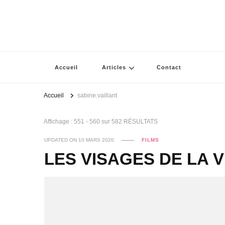
Accueil
Articles
Contact
Accueil
sabine.vaillant
Affichage : 551 - 560 sur 582 RÉSULTATS
UPDATED ON
10 MARS 2020
FILMS
LES VISAGES DE LA V