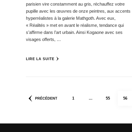
parisien vire constamment au gris, réchauffez votre
pupille avec les œuvres de onze peintres, aux accents
hyperréalistes à la galerie Mathgoth. Avec eux,
« Réalités » met en avant le réalisme, tendance qui
s’affirme dans l’art urbain. Ainsi Kogaone avec ses
visages offerts, …
LIRE LA SUITE
Pagination
PAGE
PAGE
PAG
1
…
55
56
PRÉCÉDENT
des
publications