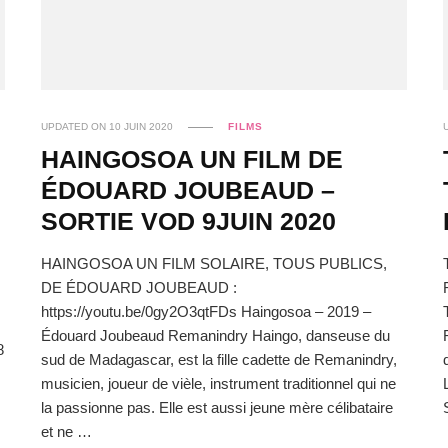
UPDATED ON
10 JUIN 2020
FILMS
HAINGOSOA UN FILM DE
ÉDOUARD JOUBEAUD –
SORTIE VOD 9JUIN 2020
HAINGOSOA UN FILM SOLAIRE, TOUS PUBLICS,
DE ÉDOUARD JOUBEAUD :
https://youtu.be/0gy2O3qtFDs Haingosoa – 2019 –
Édouard Joubeaud Remanindry Haingo, danseuse du
8
sud de Madagascar, est la fille cadette de Remanindry,
musicien, joueur de vièle, instrument traditionnel qui ne
la passionne pas. Elle est aussi jeune mère célibataire
et ne …