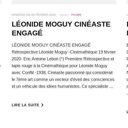
UPDATED ON
26 FÉVRIER 2020
FILMS
E
LÉONIDE MOGUY CINÉASTE
ENGAGÉ
LÉONIDE MOGUY CINÉASTE ENGAGÉ
Rétrospective Léonide Moguy -Cinémathèque 19 février
2020- Eric Antoine Lebon (*) Première Rétrospective et
e
tapis rouge à la Cinémathèque pour Léonide Moguy
avec Conflit -1938. Cinéaste passionné qui considérait
le 7ème art comme un vecteur d’éveil des consciences
et un véhicule des idées humanistes. Ce spécialiste …
LIRE LA SUITE