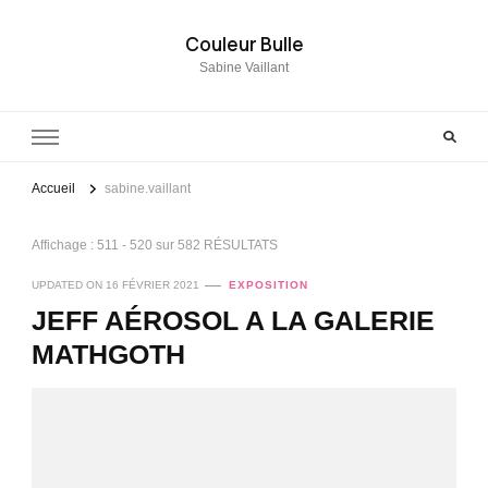
Couleur Bulle
Sabine Vaillant
Accueil
sabine.vaillant
Affichage : 511 - 520 sur 582 RÉSULTATS
UPDATED ON
16 FÉVRIER 2021
EXPOSITION
JEFF AÉROSOL A LA GALERIE
MATHGOTH