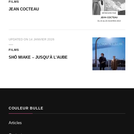
FILMS
JEAN COCTEAU
UPDATED ON
14 JANVIER 2026
FILMS
SHŌ MIAKE – JUSQU’À L’AUBE
COULEUR BULLE
Articles