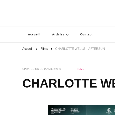
Accueil
Articles
Contact
Accueil
Films
CHARLOTTE WELLS – AFTERSUN
UPDATED ON
31 JANVIER 2023
FILMS
CHARLOTTE WE