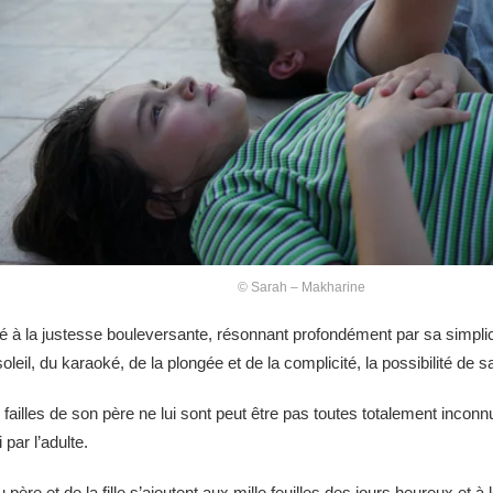
© Sarah – Makharine
mité à la justesse bouleversante, résonnant profondément par sa simpl
il, du karaoké, de la plongée et de la complicité, la possibilité de saisi
failles de son père ne lui sont peut être pas toutes totalement incon
par l’adulte.
re et de la fille s’ajoutent aux mille feuilles des jours heureux et à