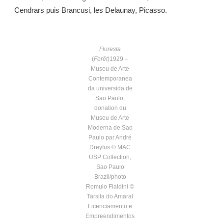
Cendrars puis Brancusi, les Delaunay, Picasso.
Floresta
(
Forêt
)1929 –
Museu de Arte
Contemporanea
da universida de
Sao Paulo,
donation du
Museu de Arte
Moderna de Sao
Paulo par André
Dreyfus © MAC
USP Collection,
Sao Paulo
Brazil/photo
Romulo Fialdini ©
Tarsila do Amaral
Licenciamento e
Empreendimentos