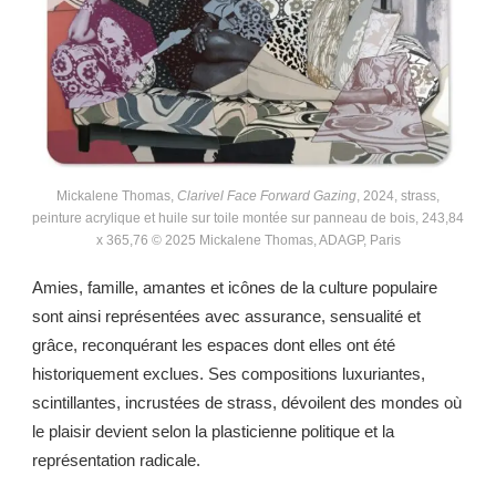
Mickalene Thomas,
Clarivel Face Forward Gazing
, 2024, strass,
peinture acrylique et huile sur toile montée sur panneau de bois, 243,84
x 365,76 © 2025 Mickalene Thomas, ADAGP, Paris
Amies, famille, amantes et icônes de la culture populaire
sont ainsi représentées avec assurance, sensualité et
grâce, reconquérant les espaces dont elles ont été
historiquement exclues. Ses compositions luxuriantes,
scintillantes, incrustées de strass, dévoilent des mondes où
le plaisir devient selon la plasticienne politique et la
représentation radicale.