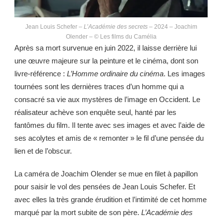
Jean Louis Schefer –
L’Académie des secrets
– 2024 – Joachim
Olender – © Les films du Camélia
Après sa mort survenue en juin 2022, il laisse derrière lui
une œuvre majeure sur la peinture et le cinéma, dont son
livre-référence :
L’Homme ordinaire du cinéma
. Les images
tournées sont les dernières traces d’un homme qui a
consacré sa vie aux mystères de l’image en Occident. Le
réalisateur achève son enquête seul, hanté par les
fantômes du film. Il tente avec ses images et avec l’aide de
ses acolytes et amis de « remonter » le fil d’une pensée du
lien et de l’obscur.
La caméra de Joachim Olender se mue en filet à papillon
pour saisir le vol des pensées de Jean Louis Schefer. Et
avec elles la très grande érudition et l’intimité de cet homme
marqué par la mort subite de son père.
L’Académie des