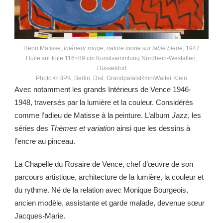
Henri Matisse,
Intérieur rouge
,
nature morte sur table bleue
, 1947
Huile sur toile 116×89 cm Kunstsammlung Nordhein-Wesfallen,
Düsseldorf
Photo © BPK, Berlin, Dist. GrandpalaisRmn/Walter Klein
Avec notamment les grands Intérieurs de Vence 1946-
1948, traversés par la lumière et la couleur. Considérés
comme l’adieu de Matisse à la peinture. L’album
Jazz
, les
séries des
Thèmes et variation
ainsi que les dessins à
l’encre au pinceau.
La Chapelle du Rosaire de Vence, chef d’œuvre de son
parcours artistique, architecture de la lumière, la couleur et
du rythme. Né de la relation avec Monique Bourgeois,
ancien modèle, assistante et garde malade, devenue sœur
Jacques-Marie.