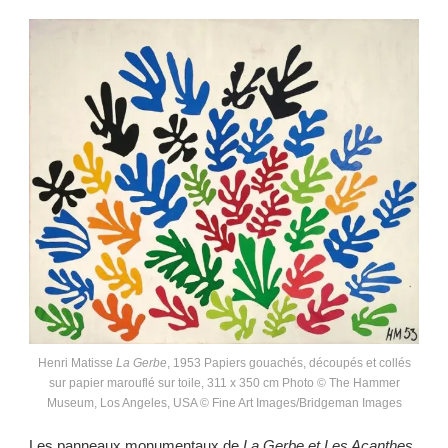
Henri Matisse
La Gerbe
, 1953 Papiers gouachés, découpés et collés
sur papier marouflé sur toile, 311 x 350 cm Photo © The Hammer
Museum, Los Angeles, USA © Fine Art Images/Bridgeman Images
Les panneaux monumentaux de
La Gerbe et Les Acanthes