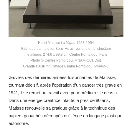
Henri Matisse
La Vigne
,1953-1954
Fabriqué par l’atelier Bony, vitrail, verre, plomb, structure
métallique, 274,6 x 99,8 cm Centre Pompidou, Paris
Photo © Centre Pompidou, MNAM-CCI, Dist.
GrandPalaisRmn / image Centre Pompidou, MNAM-C
Œuvres des dernières années foisonnantes de Matisse,
tournant décisif, après l’opération d’un cancer très grave en
1941, il se remet au travail avec pour médium : le dessin.
Dans une énergie créatrice intacte, à près de 80 ans,
Matisse renouvelle sa pratique grâce à la technique des
papiers gouachés découpés qu’il érige en langage plastique
autonome.