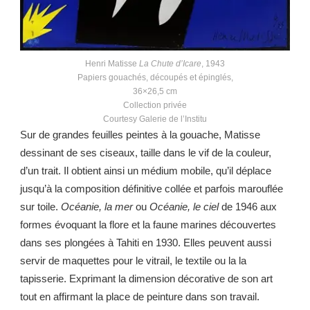
Henri Matisse
La Chute d’Icare
, 1943
Papiers gouachés, découpés et épinglés,
36×26,5 cm
Collection privée
Courtesy Galerie de l’Institu
Sur de grandes feuilles peintes à la gouache, Matisse
dessinant de ses ciseaux, taille dans le vif de la couleur,
d’un trait. Il obtient ainsi un médium mobile, qu’il déplace
jusqu’à la composition définitive collée et parfois marouflée
sur toile.
Océanie, la mer
ou
Océanie, le ciel
de 1946 aux
formes évoquant la flore et la faune marines découvertes
dans ses plongées à Tahiti en 1930. Elles peuvent aussi
servir de maquettes pour le vitrail, le textile ou la la
tapisserie. Exprimant la dimension décorative de son art
tout en affirmant la place de peinture dans son travail.