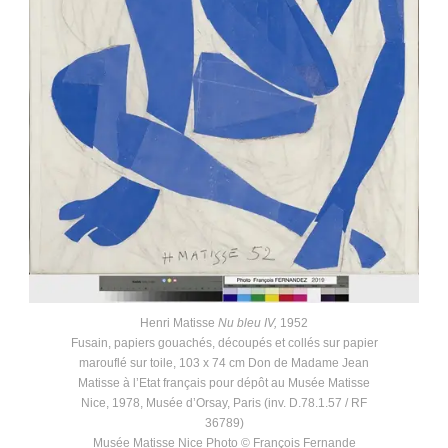
Henri Matisse
Nu bleu IV,
1952
Fusain, papiers gouachés, découpés et collés sur papier
marouflé sur toile, 103 x 74 cm Don de Madame Jean
Matisse à l’Etat français pour dépôt au Musée Matisse
Nice, 1978, Musée d’Orsay, Paris (inv. D.78.1.57 / RF
36789)
Musée Matisse Nice Photo © François Fernande