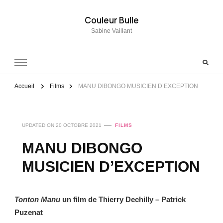
Couleur Bulle
Sabine Vaillant
Accueil
Films
MANU DIBONGO MUSICIEN D’EXCEPTION
UPDATED ON
20 OCTOBRE 2021
FILMS
MANU DIBONGO
MUSICIEN D’EXCEPTION
Tonton Manu
un film de Thierry Dechilly – Patrick
Puzenat