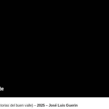
torias del buen valle) –
2025 – José Luis Guerin