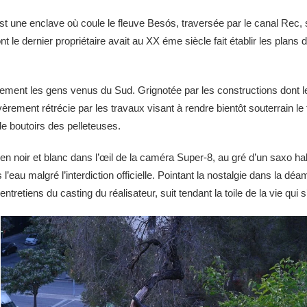
est une enclave où coule le fleuve Besós, traversée par le canal Rec, 
le dernier propriétaire avait au XX éme siècle fait établir les plans d’u
ivement les gens venus du Sud. Grignotée par les constructions dont le
rement rétrécie par les travaux visant à rendre bientôt souterrain l
de boutoirs des pelleteuses.
en noir et blanc dans l’œil de la caméra Super-8, au gré d’un saxo habi
ns l’eau malgré l’interdiction officielle. Pointant la nostalgie dans la
ntretiens du casting du réalisateur, suit tendant la toile de la vie qui s