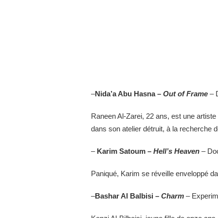
–
Nida’a Abu Hasna –
Out of Frame
– 
Raneen Al-Zarei, 22 ans, est une artist
dans son atelier détruit, à la recherche
–
Karim Satoum –
Hell’s Heaven
– Do
Paniqué, Karim se réveille enveloppé dans
–
Bashar Al Balbisi –
Charm
– Experime