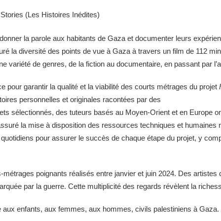
Stories (Les Histoires Inédites)
donner la parole aux habitants de Gaza et documenter leurs expérien
pturé la diversité des points de vue à Gaza à travers un film de 112 
ne variété de genres, de la fiction au documentaire, en passant par l’
 pour garantir la qualité et la viabilité des courts métrages du projet
histoires personnelles et originales racontées par des
ojets sélectionnés, des tuteurs basés au Moyen-Orient et en Europe on
assuré la mise à disposition des ressources techniques et humaines 
 quotidiens pour assurer le succès de chaque étape du projet, y comp
s-métrages poignants réalisés entre janvier et juin 2024. Des artiste
arquée par la guerre. Cette multiplicité des regards révèlent la riches
 aux enfants, aux femmes, aux hommes, civils palestiniens à Gaza. L