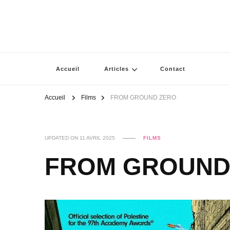
Accueil
Articles
Contact
Accueil
Films
FROM GROUND ZERO
UPDATED ON
11 AVRIL 2025
FILMS
FROM GROUND