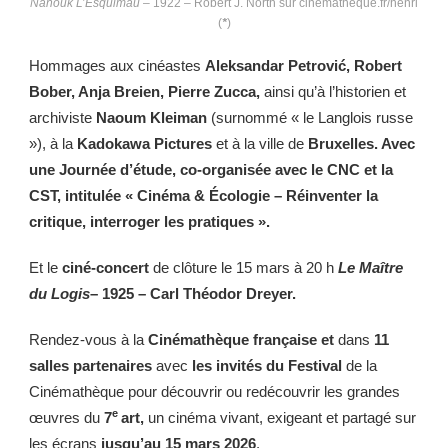
Nanouk L’Esquimau
– 1922 – Robert J. North sur cinematheque.fr/henri
(
*
)
Hommages aux cinéastes
Aleksandar Petrović, Robert
Bober, Anja Breien, Pierre Zucca,
ainsi qu’à l’historien et
archiviste
Naoum Kleiman
(surnommé « le Langlois russe
»), à la
Kadokawa Pictures
et à la ville de
Bruxelles. Avec
une Journée d’étude, co-organisée avec le CNC et la
CST, intitulée « Cinéma & Écologie – Réinventer la
critique, interroger les pratiques ».
Et le
ciné-concert
de clôture le 15 mars à 20 h
Le Maître
du Logis
– 1925 – Carl Théodor Dreyer.
Rendez-vous à la
Cinémathèque française et
dans
11
salles partenaires
avec
les invités du Festival
de la
Cinémathèque pour découvrir ou redécouvrir les grandes
e
œuvres du
7
art,
un cinéma vivant, exigeant et partagé sur
les écrans
jusqu’au 15 mars 2026
.