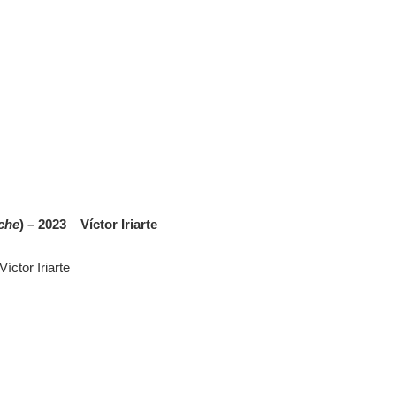
che
) – 2023
–
Víctor Iriarte
íctor Iriarte