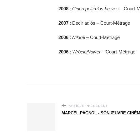
2008
:
Cinco películas breves
– Court-M
2007
: Decir adiós – Court-Métrage
2006
:
Nikkei
– Court-Métrage
2006
:
Wrócic/Volver
– Court-Métrage
ARTICLE PRÉCÉDENT
MARCEL PAGNOL - SON ŒUVRE CINÉ