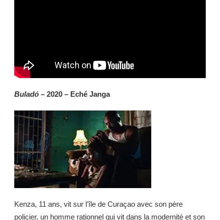
Buladó
– 2020 – Eché Janga
Kenza, 11 ans, vit sur l’île de Curaçao avec son père
policier, un homme rationnel qui vit dans la modernité et son