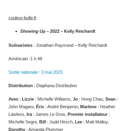
couleur-bulle.fr
Showing Up
– 2022 – Kelly Reichardt
Scénaristes
: Jonathan Raymond – Kelly Reichardt
Américain -1 h 48
Sortie nationale : 3 mai 2023
Distribution
: Diaphana Distribution
Avec
:
Lizzie
: Michelle Williams,
Jo
: Hong Chau,
Sean
:
John Magaro,
Éric
: André Benjamin,
Marlene
: Heather
Lawless,
Ira
: James Le Gros,
Premier installateur
:
Michelle Segre,
Bill
: Judd Hirsch,
Lee
: Matt Malloy,
Dorothy
: Amanda Plummer