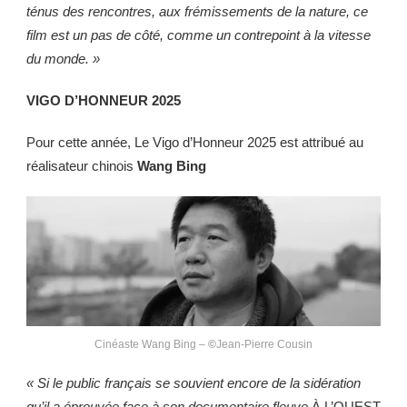
ténus des rencontres, aux
frémissements de la nature, ce
film est un pas de côté, comme un contrepoint à
la vitesse
du monde. »
VIGO D’HONNEUR 2025
Pour cette année, Le Vigo d’Honneur 2025 est attribué au
réalisateur chinois
Wang Bing
Cinéaste Wang Bing –
©
Jean-Pierre Cousin
« Si le public français se souvient encore de la sidération
qu’il a éprouvée face à
son documentaire fleuve
À L’OUEST