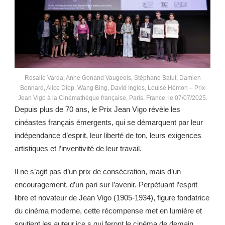
Rosalie Varda, Anne Gonand Vaugeois, Stéphane Batut, Damien
Bonnard, Alice Diop, Wang Bing, David Ingles, Louise Hémon – Prix
Jean Vigo à la Cinémathèque française, Paris, France, le 07/07/2025.
Depuis plus de 70 ans, le Prix Jean Vigo révèle les
cinéastes français émergents, qui se démarquent par leur
indépendance d’esprit, leur liberté de ton, leurs exigences
artistiques et l’inventivité de leur travail.
Il ne s’agit pas d’un prix de consécration, mais d’un
encouragement, d’un pari sur l’avenir. Perpétuant l’esprit
libre et novateur de Jean Vigo (1905-1934), figure fondatrice
du cinéma moderne, cette récompense met en lumière et
soutient les auteur.ice.s qui feront le cinéma de demain,