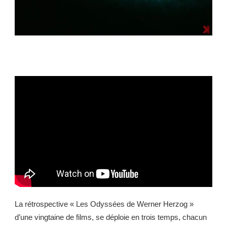
La rétrospective « Les Odyssées de Werner Herzog »
d’une vingtaine de films, se déploie en trois temps, chacun