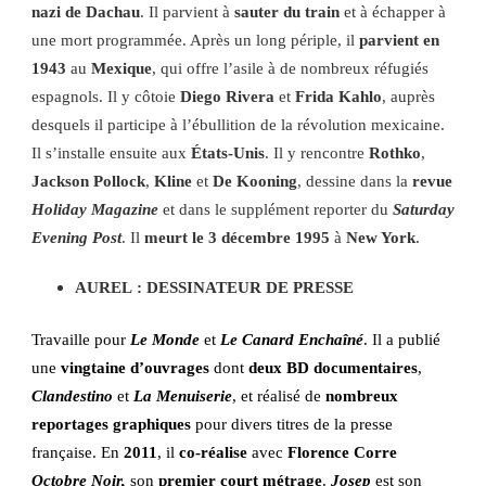
nazi de
Dachau
. Il parvient à
sauter du train
et à échapper à
une mort programmée. Après un long périple, il
parvient en
1943
au
Mexique
, qui offre l’asile à de nombreux réfugiés
espagnols. Il y côtoie
Diego Rivera
et
Frida Kahlo
, auprès
desquels il participe à l’ébullition de la révolution mexicaine.
Il s’installe ensuite aux
États-Unis
. Il y rencontre
Rothko
,
Jackson Pollock
,
Kline
et
De Kooning
, dessine dans la
revue
Holiday Magazine
et dans le supplément reporter du
Saturday
Evening Post
. Il
meurt le 3 décembre 1995
à
New York
.
AUREL : DESSINATEUR DE PRESSE
Travaille pour
Le Monde
et
Le Canard Enchaîné
. Il a publié
une
vingtaine d’ouvrages
dont
deux BD documentaires
,
Clandestino
et
La Menuiserie
, et réalisé de
nombreux
reportages graphiques
pour divers titres de la presse
française. En
2011
, il
co-réalise
avec
Florence Corre
Octobre Noir,
son
premier
court métrage
.
Josep
est son