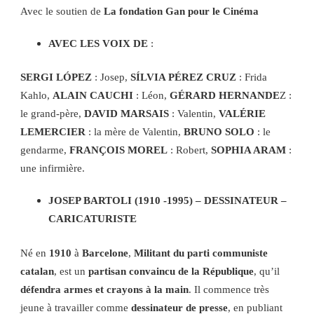
Avec le soutien de
La fondation Gan pour le Cinéma
AVEC LES VOIX DE
:
SERGI LÓPEZ
: Josep,
SÍLVIA PÉREZ CRUZ
: Frida
Kahlo,
ALAIN CAUCHI
: Léon,
GÉRARD HERNANDE
Z :
le grand-père,
DAVID MARSAIS
: Valentin,
VALÉRIE
LEMERCIER
: la mère de Valentin,
BRUNO SOLO
: le
gendarme,
FRANÇOIS MOREL
: Robert,
SOPHIA ARAM
:
une infirmière.
JOSEP BARTOLI (1910 -1995) – DESSINATEUR –
CARICATURISTE
Né en
1910
à
Barcelone
,
Militant du parti communiste
catalan
, est un
partisan convaincu de la République
, qu’il
défendra armes et crayons à la main
. Il commence très
jeune à travailler comme
dessinateur de presse
, en publiant