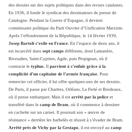
des dessins sur des sujets politiques dans des revues catalanes.
En 1936, il fonde le syndicat des dessinateurs de presse de
Catalogne. Pendant la Guerre d’Espagne, il devient
commissaire politique du Parti Ouvrier d’Unification Marxiste.
Après l’effondrement de la République, le 14 février 1939,
Josep Bartolí s’exile en France.
En l’espace de deux ans, il
est incarcéré dans
sept camps
différents, dont Lamanère,
Rivesaltes, Saint-Cyprien, Agde, puis Perpignan, où il
contracte le
typhus
. Il
parvient à s’enfuir
grâce à la
complicité d’un capitaine de l’armée française
. Pour
remercier cet officier, il lui offre quelques-uns de ses dessins.
De Paris, il passe par Chartres, Orléans, La Ferté et Bordeaux,
où il pense embarquer. Mais il est
arrêté par la police
et
transféré dans le
camp de Bram
, où il commence à dessiner
en cachette sur un carnet. Il poursuit son « œuvre de
résistance » derrière les barbelés et réussit à s’évader de Bram.
Arrêté près de Vichy par la Gestapo
, il est envoyé au
camp