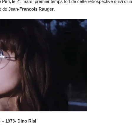
irri, le 21 mars, premier temps fort de cette rétrospective suivi d’
re de
Jean-Francois Rauger
.
) – 1973- Dino Risi