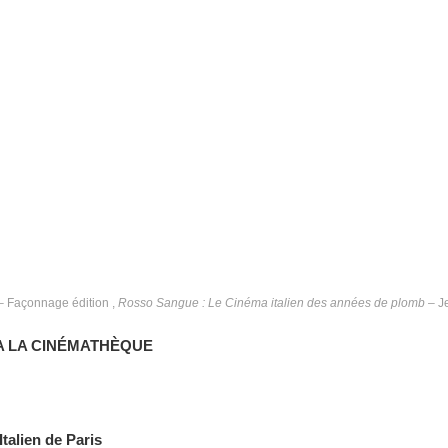
 Façonnage édition ,
Rosso Sangue : Le Cinéma italien des années de plomb
– J
 A LA CINÉMATHÈQUE
Italien de Paris