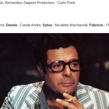
si, Bernardino Zapponi Producteur : Carlo Ponti
nni,
Danda
: Carole Andre,
Sylva
: Nicoletta Machiavelli,
Fabrizio
: O