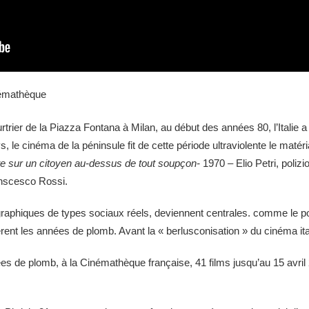
némathèque
urtrier de la Piazza Fontana à Milan, au début des années 80, l’Italie a
ays, le cinéma de la péninsule fit de cette période ultraviolente le ma
e sur un citoyen au-dessus de tout soupçon-
1970
–
Elio Petri, poliz
nscesco Rossi.
aphiques de types sociaux réels, deviennent centrales. comme le polici
èrent les années de plomb. Avant la « berlusconisation » du cinéma ita
nées de plomb, à la Cinémathèque française, 41 films jusqu’au 15 avr