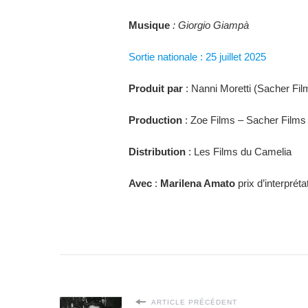
Musique
:
Giorgio G
iamp
à
Sortie nationale : 25 juillet 2025
Produit par
: Nanni Moretti (Sacher Fil
Production
: Zoe Films – Sacher Films
Distribution
: Les Films du Camelia
Avec
:
Marilena Amato
prix d’interprét
ARTICLE PRÉCÉDENT