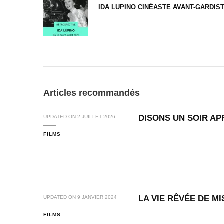
IDA LUPINO CINÉASTE AVANT-GARDIS
Articles recommandés
DISONS UN SOIR AP
UPDATED ON
2 JUILLET 2026
FILMS
LA VIE RÊVÉE DE M
UPDATED ON
9 JANVIER 2024
FILMS