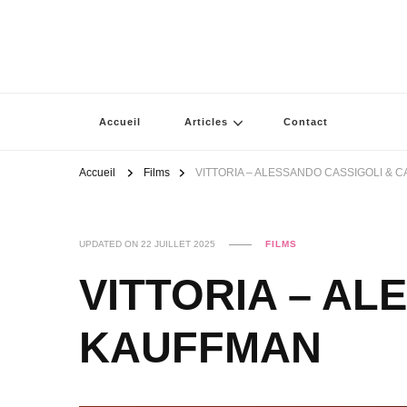
Accueil
Articles
Contact
Accueil
Films
VITTORIA – ALESSANDO CASSIGOLI & 
UPDATED ON
22 JUILLET 2025
FILMS
VITTORIA – AL
KAUFFMAN