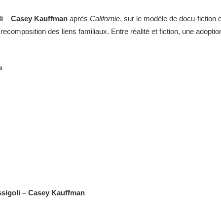
li
–
Casey Kauffman
après
Californie
, sur le modèle de docu-fiction 
a recomposition des liens familiaux. Entre réalité et fiction, une adopti
ssigoli – Casey Kauffman