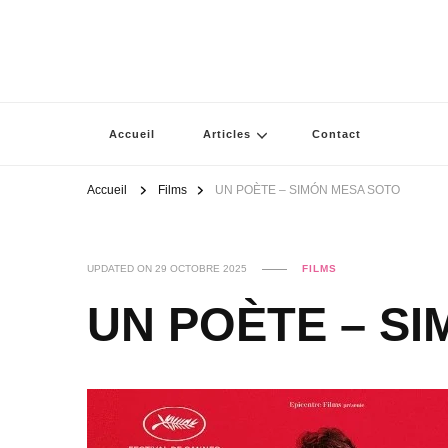
Accueil
Articles
Contact
Accueil
Films
UN POÈTE – SIMÓN MESA SOTO
UPDATED ON
29 OCTOBRE 2025
FILMS
UN POÈTE – S