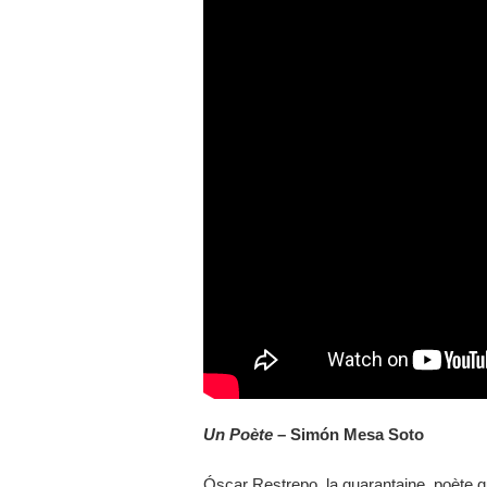
Un Poète
– Simón Mesa Soto
Óscar Restrepo, la quarantaine, poète qu