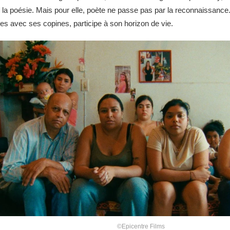
de la poésie. Mais pour elle, poète ne passe pas par la reconnaissanc
es avec ses copines, participe à son horizon de vie.
©Epicentre Films