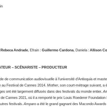
in
Rebeca Andrade
, Efrain :
Guillermo Cardona
, Daniela :
Allison Co
ATEUR – SCÉNARISTE – PRODUCTEUR
e de communication audiovisuelle à l’université d’Antioquia et maste
e au Festival de Cannes 2014.
Mother
, son court-métrage suivant, a é
s ont été largement diffusés dans des festivals du monde entier.
A
e de Cannes 2021, où il a remporté le prix Louis Roederer Foundation 
utres festivals.
Amparo
a été le grand gagnant des Macondo Awards 