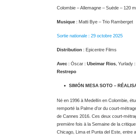
Colombie – Allemagne – Suède – 120 m
Musique
: Matti Bye – Trio Ramberget
Sortie nationale : 29 octobre 2025
Distribution
: Epicentre Films
Avec
: Óscar :
Ubeimar Rios
, Yurlady :
Restrepo
SIMÓN MESA SOTO – RÉALIS
Né en 1996 à Medellín en Colombie, étud
remporté la Palme d’or du court-métrag
de Cannes 2016. Ces deux court-métrage
première fois à la Semaine de la critiqu
Chicago, Lima et Punta del Este, entre a