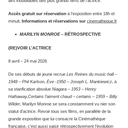
airs inoubliables des plus grands films de l’actrice.
Accès gratuit sur réservation
à l’exposition entre 18h et
minuit
. Informations et réservations sur
cinematheque.fr
MARILYN MONROE
– RÉTROSPECTIVE
(RE)VOIR L’ACTRICE
8 avril – 24 mai 2026
De ses débuts de jeune recrue
Les Reines du music-hall –
1948 – Phil Karlson, Ève -1950 – Joseph L. Mankiewicz,
à
sa starification absolue
Niagara – 1953 – Henry
Hathaway,Certains l’aiment chaud – certains – 1959 – Billy
Wilder
, Marilyn Monroe se sera constamment vu nier son
statut d’actrice. Revoir tous ses films, en parallèle de la
grande exposition que lui consacre la Cinémathèque
française, c’est aussi saisir rétrospectivement l’évolution