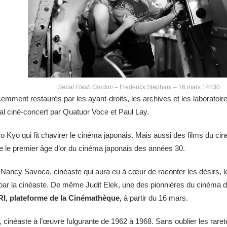
Serial Flash Gordon
– Frederick Stephani – 16 mars 14h30
mment restaurés par les ayant-droits, les archives et les laboratoi
val ciné-concert par Quatuor Voce et Paul Lay.
ko Kyō qui fit chavirer le cinéma japonais. Mais aussi des films du 
e le premier âge d’or du cinéma japonais des années 30.
 Nancy Savoca, cinéaste qui aura eu à cœur de raconter les désirs, 
par la cinéaste. De même Judit Elek, une des pionnières du cinéma di
I, plateforme de la Cinémathèque,
à partir du 16 mars.
néaste à l’œuvre fulgurante de 1962 à 1968. Sans oublier les raretés