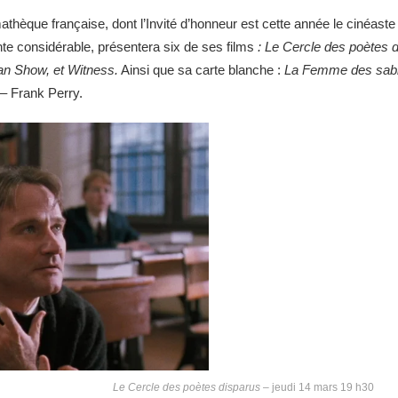
thèque française, dont l’Invité d’honneur est cette année le cinéaste
inte considérable, présentera six de
ses films
: Le Cercle des poètes 
n Show, et Witness.
Ainsi que sa carte blanche :
La Femme des sab
– Frank Perry.
Le Cercle des poètes disparus
– jeudi 14 mars 19 h30