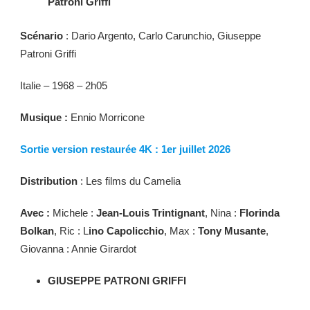
Patroni Griffi
Scénario
: Dario Argento, Carlo Carunchio, Giuseppe
Patroni Griffi
Italie – 1968 – 2h05
Musique :
Ennio Morricone
Sortie version restaurée 4K : 1er juillet 2026
Distribution
: Les films du Camelia
Avec :
Michele :
Jean-Louis Trintignant
, Nina :
Florinda
Bolkan
, Ric : L
ino Capolicchio
, Max :
Tony Musante
,
Giovanna : Annie Girardot
GIUSEPPE PATRONI GRIFFI