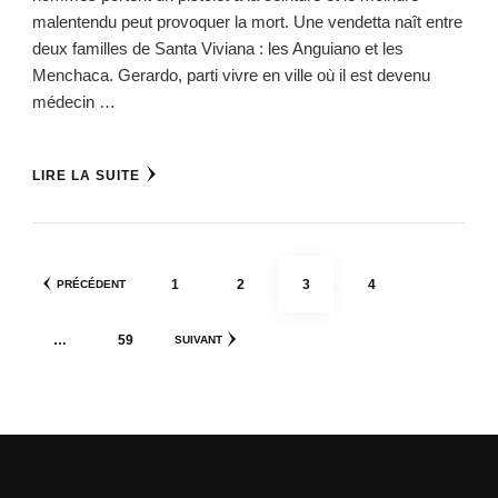
malentendu peut provoquer la mort. Une vendetta naît entre
deux familles de Santa Viviana : les Anguiano et les
Menchaca. Gerardo, parti vivre en ville où il est devenu
médecin …
LIRE LA SUITE
Pagination
PAGE
PAGE
PAGE
PAGE
1
2
3
4
PRÉCÉDENT
des
publications
PAGE
…
59
SUIVANT